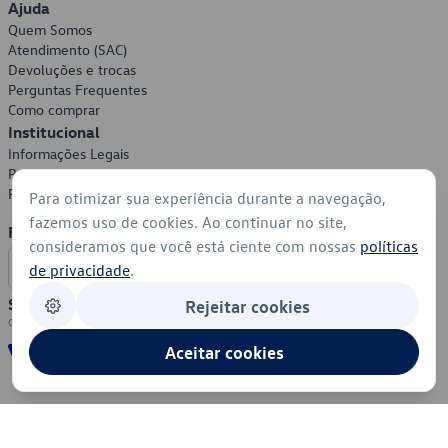
Ajuda
Quem Somos
Atendimento (SAC)
Devoluções e trocas
Perguntas Frequentes
Como comprar
Institucional
Informações Legais
Política de Privacidade
Política de Cookies
Para otimizar sua experiência durante a navegação,
fazemos uso de cookies. Ao continuar no site,
Formas de Pagamento
consideramos que você está ciente com nossas
políticas
de privacidade
.
Segurança
Rejeitar cookies
Aceitar cookies