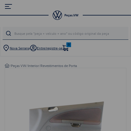
0
Nova Serrana
Entre/registre-se
/
Peças VW
/
Interior
/
Revestimentos de Porta