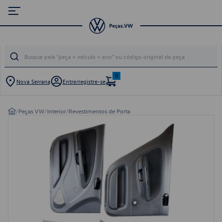
0
Nova Serrana
Entre/registre-se
/
Peças VW
/
Interior
/
Revestimentos de Porta