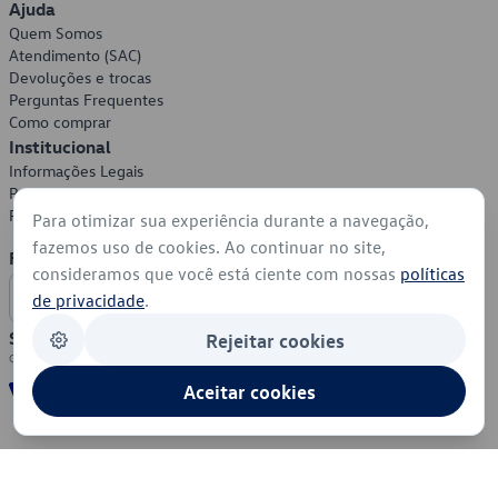
Ajuda
Quem Somos
Atendimento (SAC)
Devoluções e trocas
Perguntas Frequentes
Como comprar
Institucional
Informações Legais
Política de Privacidade
Política de Cookies
Para otimizar sua experiência durante a navegação,
fazemos uso de cookies. Ao continuar no site,
Formas de Pagamento
consideramos que você está ciente com nossas
políticas
de privacidade
.
Segurança
Rejeitar cookies
Aceitar cookies