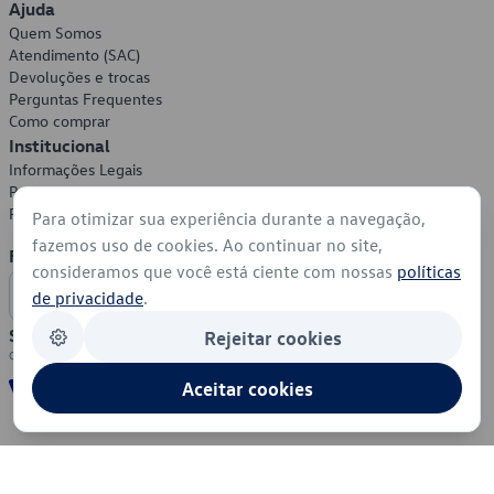
Ajuda
Quem Somos
Atendimento (SAC)
Devoluções e trocas
Perguntas Frequentes
Como comprar
Institucional
Informações Legais
Política de Privacidade
Política de Cookies
Para otimizar sua experiência durante a navegação,
fazemos uso de cookies. Ao continuar no site,
Formas de Pagamento
consideramos que você está ciente com nossas
políticas
de privacidade
.
Segurança
Rejeitar cookies
Aceitar cookies