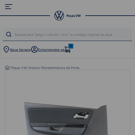
0
Nova Serrana
Entre/registre-se
/
Peças VW
/
Interior
/
Revestimentos de Porta