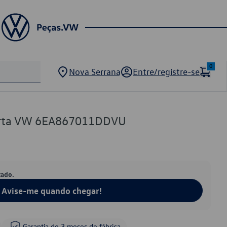
0
Nova Serrana
Entre/registre-se
orta VW 6EA867011DDVU
tado.
Avise-me quando chegar!
Garantia de 3 meses de fábrica