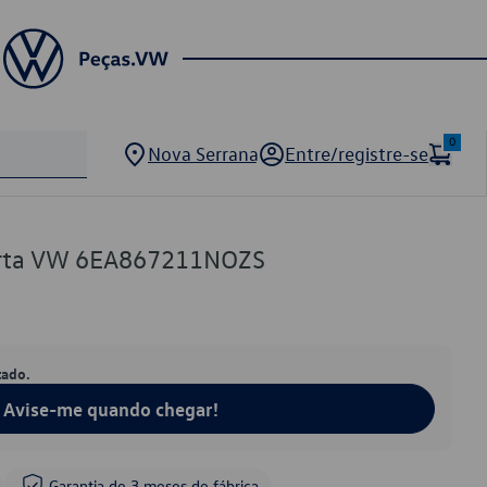
0
Nova Serrana
Entre/registre-se
orta VW 6EA867211NOZS
tado.
Avise-me quando chegar!
Garantia de 3 meses de fábrica