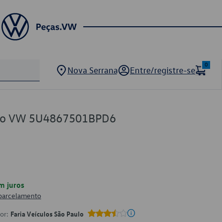
0
Nova Serrana
Entre/registre-se
eto VW 5U4867501BPD6
m juros
 parcelamento
por:
Faria Veículos São Paulo