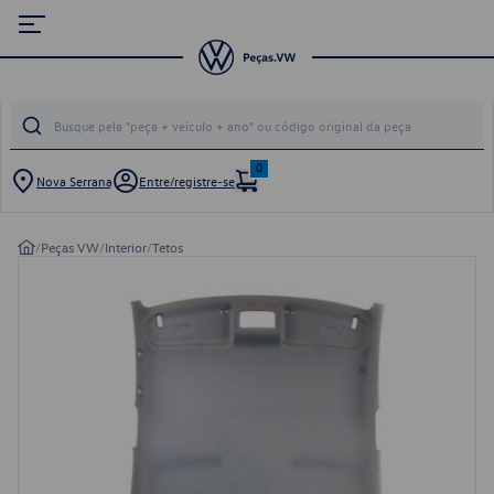
0
Nova Serrana
Entre/registre-se
/
Peças VW
/
Interior
/
Tetos