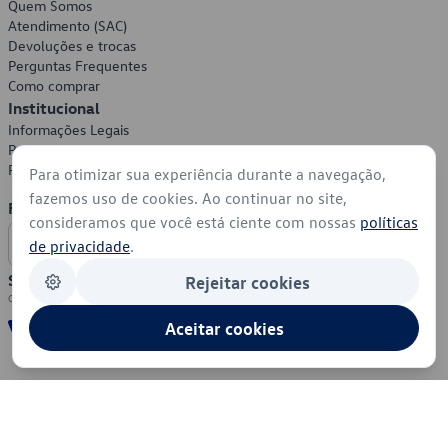
Quem Somos
Atendimento (SAC)
Devoluções e trocas
Perguntas Frequentes
Como comprar
Institucional
Informações Legais
Política de Privacidade
Política de Cookies
Para otimizar sua experiência durante a navegação,
fazemos uso de cookies. Ao continuar no site,
Formas de Pagamento
consideramos que você está ciente com nossas
políticas
de privacidade
.
Segurança
Rejeitar cookies
Aceitar cookies
© 2026 - Volkswagen do Brasil - Todos os direitos reservados