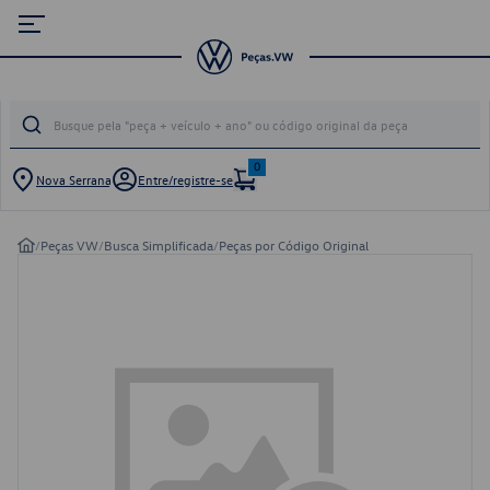
0
Nova Serrana
Entre/registre-se
/
Peças VW
/
Busca Simplificada
/
Peças por Código Original