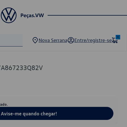
0
Nova Serrana
Entre/registre-se
17A867233Q82V
tado.
Avise-me quando chegar!