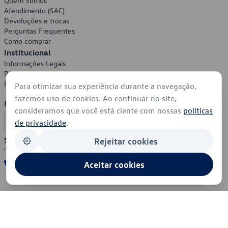
Quem Somos
Atendimento (SAC)
Devoluções e trocas
Perguntas Frequentes
Como comprar
Institucional
Informações Legais
Política de Privacidade
Política de Cookies
Para otimizar sua experiência durante a navegação,
fazemos uso de cookies. Ao continuar no site,
Formas de Pagamento
consideramos que você está ciente com nossas
políticas
de privacidade
.
Segurança
Rejeitar cookies
Aceitar cookies
© 2026 - Volkswagen do Brasil - Todos os direitos reservados