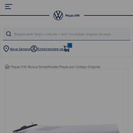
0
Nova Serrana
Entre/registre-se
/
Peças VW
/
Busca Simplificada
/
Peças por Código Original