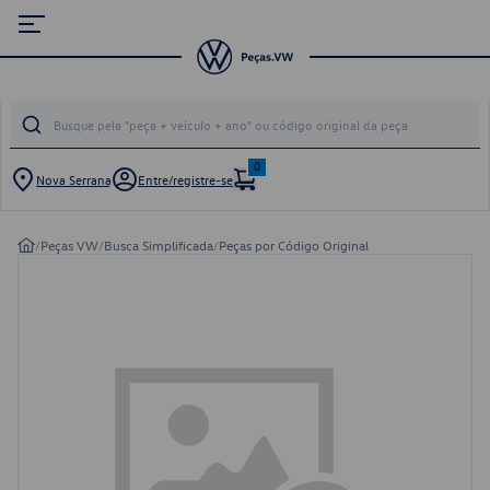
0
Nova Serrana
Entre/registre-se
/
Peças VW
/
Busca Simplificada
/
Peças por Código Original