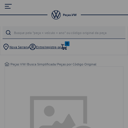
0
Nova Serrana
Entre/registre-se
/
Peças VW
/
Busca Simplificada
/
Peças por Código Original