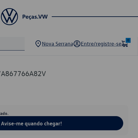
0
Nova Serrana
Entre/registre-se
7A867766A82V
tado.
Avise-me quando chegar!