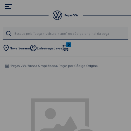
0
Nova Serrana
Entre/registre-se
/
Peças VW
/
Busca Simplificada
/
Peças por Código Original