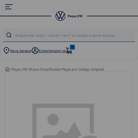
0
Nova Serrana
Entre/registre-se
/
Peças VW
/
Busca Simplificada
/
Peças por Código Original