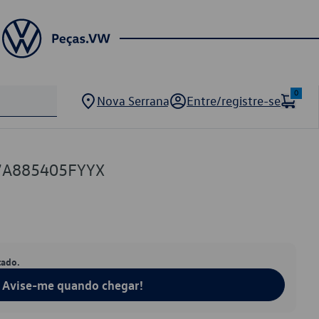
0
Nova Serrana
Entre/registre-se
7A885405FYYX
tado.
Avise-me quando chegar!