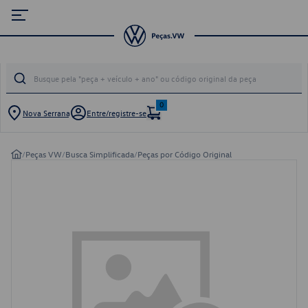
0
Nova Serrana
Entre/registre-se
/
Peças VW
/
Busca Simplificada
/
Peças por Código Original