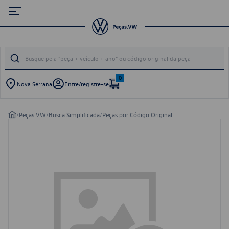
0
Nova Serrana
Entre/registre-se
/
Peças VW
/
Busca Simplificada
/
Peças por Código Original