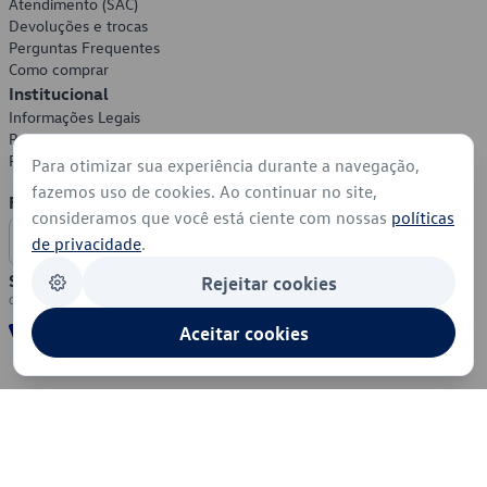
Atendimento (SAC)
Devoluções e trocas
Perguntas Frequentes
Como comprar
Institucional
Informações Legais
Política de Privacidade
Política de Cookies
Para otimizar sua experiência durante a navegação,
fazemos uso de cookies. Ao continuar no site,
Formas de Pagamento
consideramos que você está ciente com nossas
políticas
de privacidade
.
Segurança
Rejeitar cookies
Aceitar cookies
© 2026 - Volkswagen do Brasil - Todos os direitos reservados