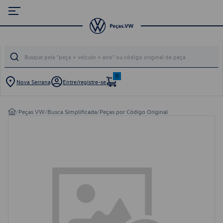
0
Nova Serrana
Entre/registre-se
/
Peças VW
/
Busca Simplificada
/
Peças por Código Original