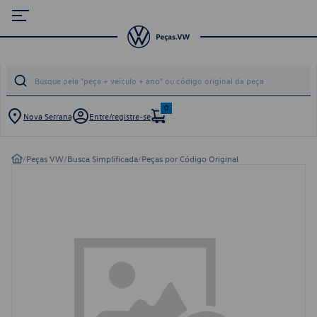
0
Nova Serrana
Entre/registre-se
/
Peças VW
/
Busca Simplificada
/
Peças por Código Original