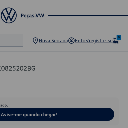
0
Nova Serrana
Entre/registre-se
K0825202BG
tado.
Avise-me quando chegar!