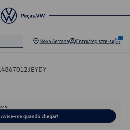
0
Nova Serrana
Entre/registre-se
K4867012JEYDY
tado.
Avise-me quando chegar!