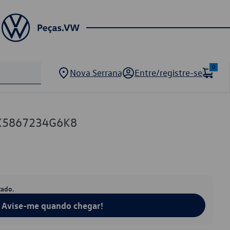
0
Nova Serrana
Entre/registre-se
1K5867234G6K8
tado.
Avise-me quando chegar!