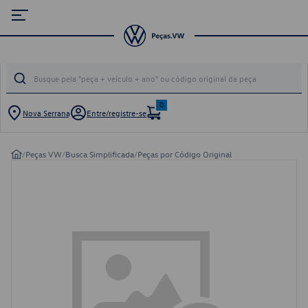
0
Nova Serrana
Entre/registre-se
/
Peças VW
/
Busca Simplificada
/
Peças por Código Original