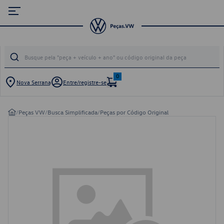
0
Nova Serrana
Entre/registre-se
/
Peças VW
/
Busca Simplificada
/
Peças por Código Original