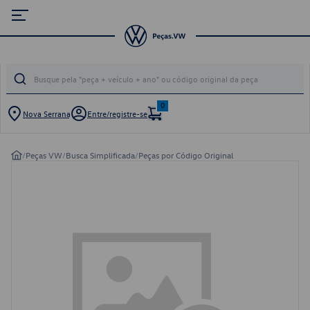
0
Nova Serrana
Entre/registre-se
/
Peças VW
/
Busca Simplificada
/
Peças por Código Original