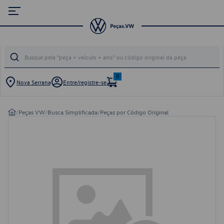
0
Nova Serrana
Entre/registre-se
/
Peças VW
/
Busca Simplificada
/
Peças por Código Original