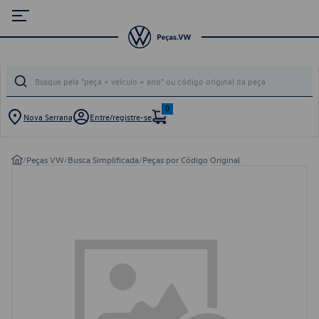
0
Nova Serrana
Entre/registre-se
/
Peças VW
/
Busca Simplificada
/
Peças por Código Original