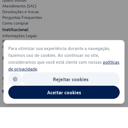
Quem Somos
Atendimento (SAC)
Devoluções e trocas
Perguntas Frequentes
Como comprar
Institucional
Informações Legais
Política de Privacidade
Política de Cookies
Para otimizar sua experiência durante a navegação,
fazemos uso de cookies. Ao continuar no site,
Formas de Pagamento
consideramos que você está ciente com nossas
políticas
de privacidade
.
Segurança
Rejeitar cookies
Aceitar cookies
© 2026 - Volkswagen do Brasil - Todos os direitos reservados