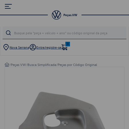
0
Nova Serrana
Entre/registre-se
/
Peças VW
/
Busca Simplificada
/
Peças por Código Original