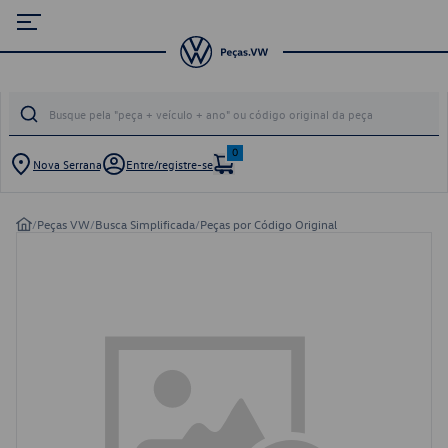
0
Nova Serrana
Entre/registre-se
/
Peças VW
/
Busca Simplificada
/
Peças por Código Original