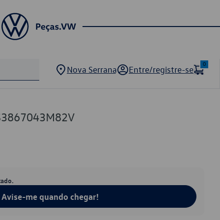
0
Nova Serrana
Entre/registre-se
1S3867043M82V
tado.
Avise-me quando chegar!