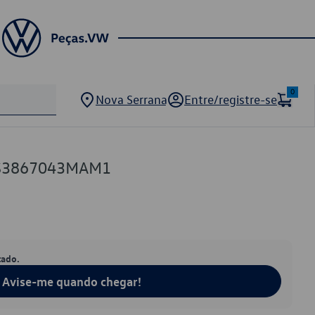
0
Nova Serrana
Entre/registre-se
1S3867043MAM1
tado.
Avise-me quando chegar!