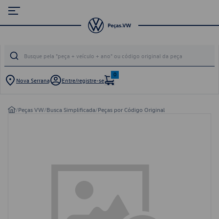
0
Nova Serrana
Entre/registre-se
/
Peças VW
/
Busca Simplificada
/
Peças por Código Original