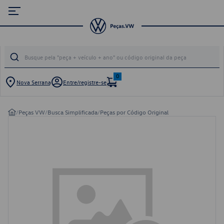
0
Nova Serrana
Entre/registre-se
/
Peças VW
/
Busca Simplificada
/
Peças por Código Original