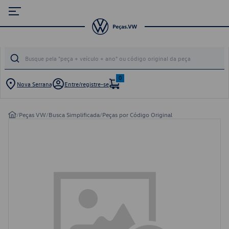
0
Nova Serrana
Entre/registre-se
/
Peças VW
/
Busca Simplificada
/
Peças por Código Original