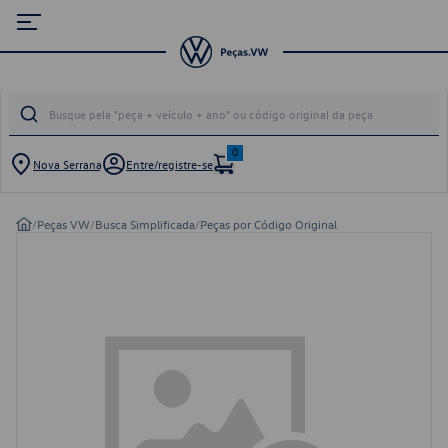
0
Nova Serrana
Entre/registre-se
/
Peças VW
/
Busca Simplificada
/
Peças por Código Original