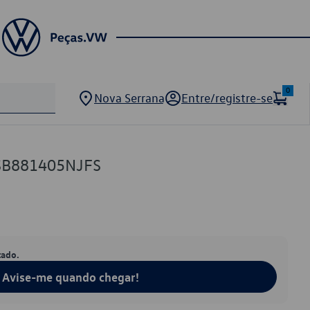
0
Nova Serrana
Entre/registre-se
SB881405NJFS
tado.
Avise-me quando chegar!