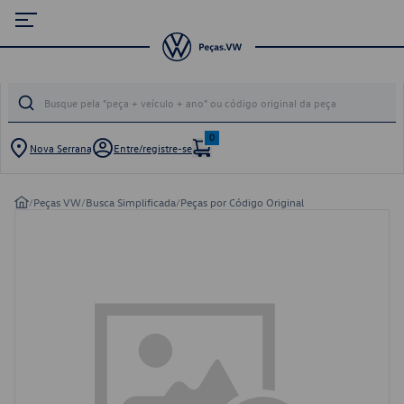
0
Nova Serrana
Entre/registre-se
/
Peças VW
/
Busca Simplificada
/
Peças por Código Original