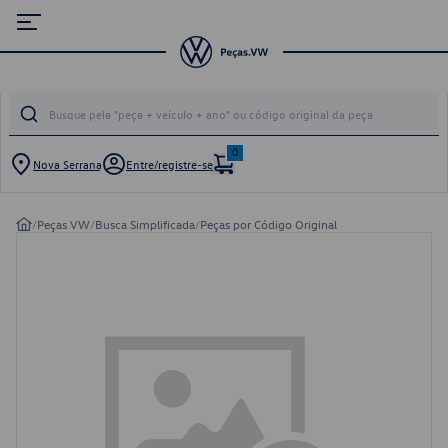
0
Nova Serrana
Entre/registre-se
/
Peças VW
/
Busca Simplificada
/
Peças por Código Original