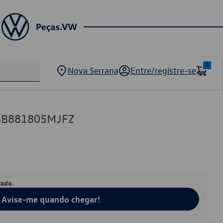
0
Nova Serrana
Entre/registre-se
1SB881805MJFZ
tado.
Avise-me quando chegar!