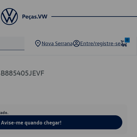
0
Nova Serrana
Entre/registre-se
SB885405JEVF
tado.
Avise-me quando chegar!