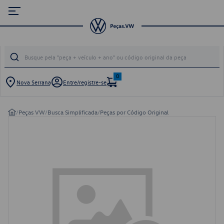
0
Nova Serrana
Entre/registre-se
/
Peças VW
/
Busca Simplificada
/
Peças por Código Original