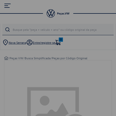
0
Nova Serrana
Entre/registre-se
/
Peças VW
/
Busca Simplificada
/
Peças por Código Original