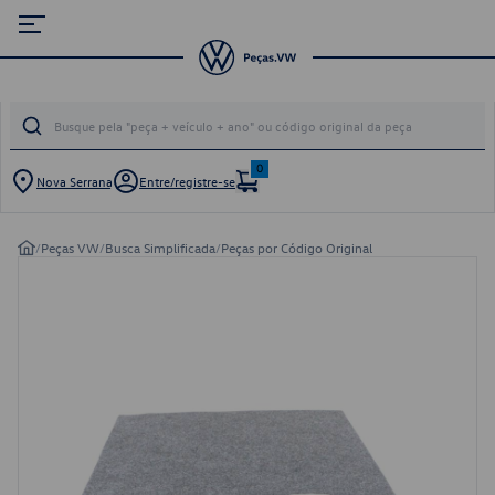
0
Nova Serrana
Entre/registre-se
/
Peças VW
/
Busca Simplificada
/
Peças por Código Original