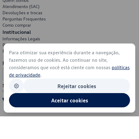
Quem Somos
Atendimento (SAC)
Devoluções e trocas
Perguntas Frequentes
Como comprar
Institucional
Informações Legais
Política de Privacidade
Política de Cookies
Para otimizar sua experiência durante a navegação,
fazemos uso de cookies. Ao continuar no site,
Formas de Pagamento
consideramos que você está ciente com nossas
políticas
de privacidade
.
Segurança
Rejeitar cookies
Aceitar cookies
© 2026 - Volkswagen do Brasil - Todos os direitos reservados