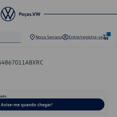
0
Nova Serrana
Entre/registre-se
2G4867011ABXRC
tado.
Avise-me quando chegar!