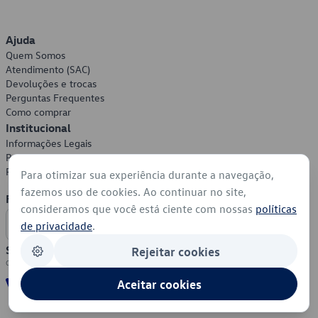
Ajuda
Quem Somos
Atendimento (SAC)
Devoluções e trocas
Perguntas Frequentes
Como comprar
Institucional
Informações Legais
Política de Privacidade
Política de Cookies
Para otimizar sua experiência durante a navegação,
fazemos uso de cookies. Ao continuar no site,
Formas de Pagamento
consideramos que você está ciente com nossas
políticas
de privacidade
.
Segurança
Rejeitar cookies
Aceitar cookies