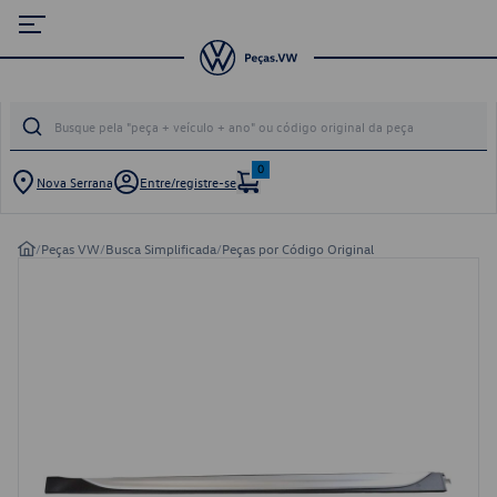
0
Nova Serrana
Entre/registre-se
/
Peças VW
/
Busca Simplificada
/
Peças por Código Original