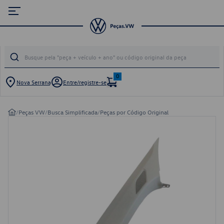
0
Nova Serrana
Entre/registre-se
/
Peças VW
/
Busca Simplificada
/
Peças por Código Original