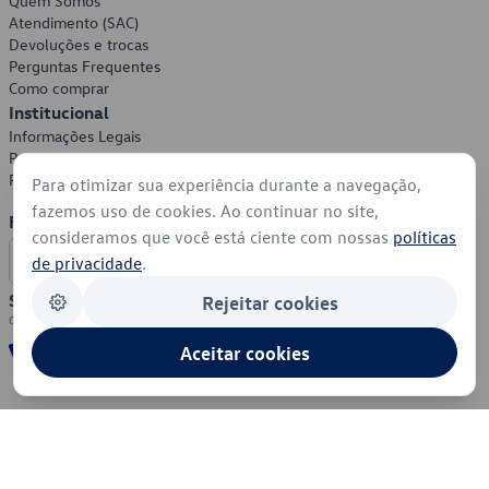
Quem Somos
Atendimento (SAC)
Devoluções e trocas
Perguntas Frequentes
Como comprar
Institucional
Informações Legais
Política de Privacidade
Política de Cookies
Para otimizar sua experiência durante a navegação,
fazemos uso de cookies. Ao continuar no site,
Formas de Pagamento
consideramos que você está ciente com nossas
políticas
de privacidade
.
Segurança
Rejeitar cookies
Aceitar cookies
© 2026 - Volkswagen do Brasil - Todos os direitos reservados