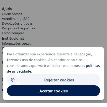
Ajuda
Quem Somos
Atendimento (SAC)
Devoluções e trocas
Perguntas Frequentes
Como comprar
Institucional
Informações Legais
Política de Privacidade
Política de Cookies
Para otimizar sua experiência durante a navegação,
fazemos uso de cookies. Ao continuar no site,
Formas de Pagamento
consideramos que você está ciente com nossas
políticas
de privacidade
.
Segurança
Rejeitar cookies
Aceitar cookies