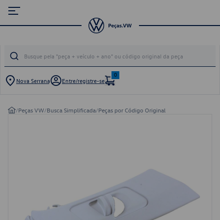
0
Nova Serrana
Entre/registre-se
/
Peças VW
/
Busca Simplificada
/
Peças por Código Original