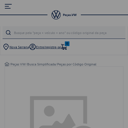
0
Nova Serrana
Entre/registre-se
/
Peças VW
/
Busca Simplificada
/
Peças por Código Original