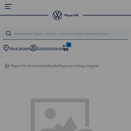
0
Nova Serrana
Entre/registre-se
/
Peças VW
/
Busca Simplificada
/
Peças por Código Original