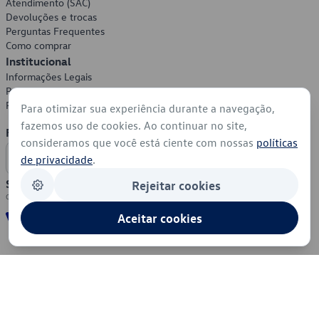
Atendimento (SAC)
Devoluções e trocas
Perguntas Frequentes
Como comprar
Institucional
Informações Legais
Política de Privacidade
Política de Cookies
Para otimizar sua experiência durante a navegação,
fazemos uso de cookies. Ao continuar no site,
Formas de Pagamento
consideramos que você está ciente com nossas
políticas
de privacidade
.
Segurança
Rejeitar cookies
Aceitar cookies
© 2026 - Volkswagen do Brasil - Todos os direitos reservados